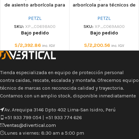
de asiento arborícola para
arborícola para técnicos de
técnicos de cuerda simple
doble carrete
PETZL
PETZL
SKU:
XP_C069BA00
SKU:
XP_C069AA00
Bajo pedido
Bajo pedido
S/
2,392.86
S/
2,200.56
inc. IGV
inc. IGV
Tienda especializada en equipo de protección personal
contra caidas, rescate, escalada y montaña. Ofrecemos equipo
técnico de marcas con reconocida calidad y trayectoria.
Contamos con un amplio stock, disponible inmediatamente
Av. Arequipa 3146 Dpto 402 Lima-San Isidro, Perú
+51 933 799 054 | +51 933 774 626
ventas@divertical.com
Lunes a viernes: 8:30 am a 5:00 pm