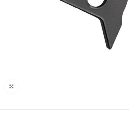
ARNESES
Arneses para 
cuerda
Clic para ampliar
Arneses antic
Arneses de as
Silletas y Asie
Cinturones de