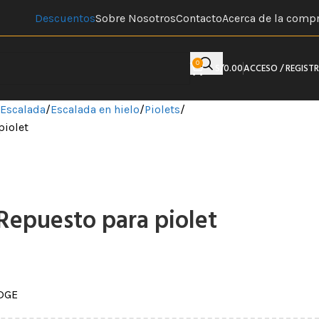
Descuentos
Sobre Nosotros
Contacto
Acerca de la comp
0
S/
0.00
ACCESO / REGIST
Escalada
Escalada en hielo
Piolets
piolet
epuesto para piolet
EDGE