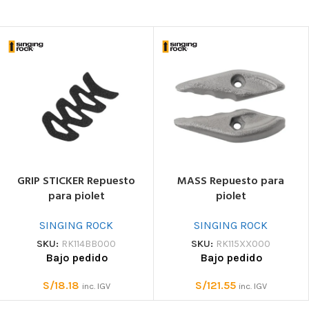
GRIP STICKER Repuesto
MASS Repuesto para
para piolet
piolet
SINGING ROCK
SINGING ROCK
SKU:
RK114BB000
SKU:
RK115XX000
Bajo pedido
Bajo pedido
S/
18.18
S/
121.55
inc. IGV
inc. IGV