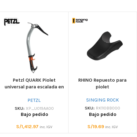
Petzl QUARK Piolet
RHINO Repuesto para
universal para escalada en
piolet
hielo y alpinismo
SINGING ROCK
PETZL
SKU:
RK110BB000
SKU:
XP_U019AA00
Bajo pedido
Bajo pedido
S/
19.69
S/
1,412.97
inc. IGV
inc. IGV