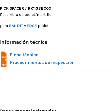
posicionamie
PICK SPACER / RK113BB000
Accesorios pa
Recambio de piolet/martillo
para
BANDIT
y
EDGE
piolets
BLOQUEAD
ASCENDE
Información técnica
Bloqueadores
Bloqueadores 
Ficha técnica
Bloqueadores d
Procedimientos de inspección
Bloqueadores 
de tracción
Pedales