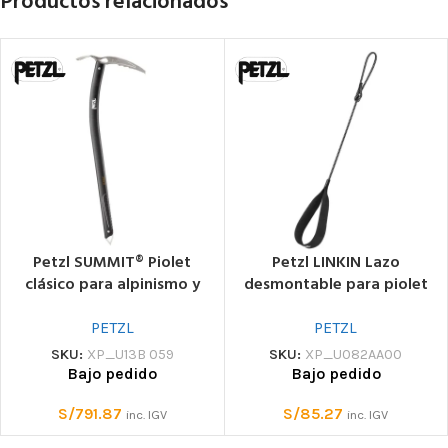
Productos relacionados
Petzl SUMMIT® Piolet
Petzl LINKIN Lazo
clásico para alpinismo y
desmontable para piolet
glaciarismo
de alpinismo
PETZL
PETZL
SKU:
XP_U13B 059
SKU:
XP_U082AA00
Bajo pedido
Bajo pedido
S/
791.87
S/
85.27
inc. IGV
inc. IGV