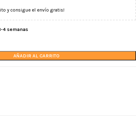
ito y consigue el envío gratis!
 3-4 semanas
AÑADIR AL CARRITO
CASCOS
DESCENSORES Y
ASEGURADORES
Cascos de trabajo
inio
Con bloqueo automático
Cascos deportivos
o
Con frenado manual
Protectores oculares y
ma
auditivos
Accesorios para cascos