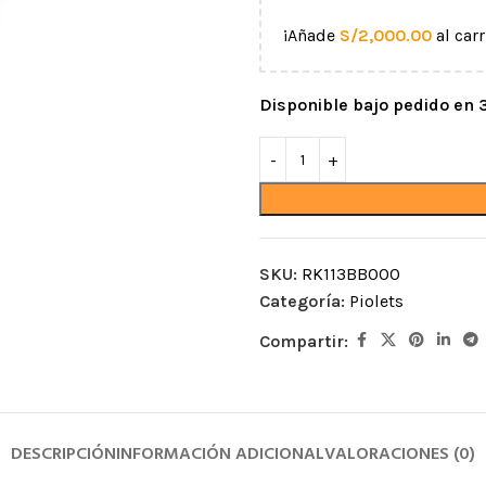
¡Añade
S/
2,000.00
al carr
Disponible bajo pedido en
CUERDAS
MOSQUETONES Y
SKU:
RK113BB000
CONECTORES
Categoría:
Piolets
acceso por
Semiestáticas
Mosquetones de alum
Compartir:
Dinámicas
aída
Mosquetones de acer
Cordinos
iento
Mosquetones por for
Protectores para cuerda
ntos
Ganchos
DESCRIPCIÓN
INFORMACIÓN ADICIONAL
VALORACIONES (0)
Accesorios para cuerdas
Anillos