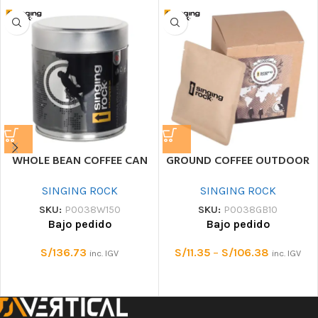
WHOLE BEAN COFFEE CAN
GROUND COFFEE OUTDOOR
SINGING ROCK
SINGING ROCK
SKU:
P0038W150
SKU:
P0038GB10
Bajo pedido
Bajo pedido
S/
136.73
S/
11.35
–
S/
106.38
inc. IGV
inc. IGV