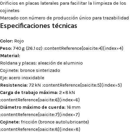
Orificios en placas laterales para facilitar la limpieza de los
cojinetes
Marcado con número de producción único para trazabilidad
Especificaciones técnicas
Color:
Rojo
Peso:
740 g (26.1 oz) :contentReference[oaicite:4]{index=4}
Material:
Roldana y placas: aleación de aluminio
Cojinete: bronce sinterizado
Eje: acero inoxidable
Resistencia:
72 kN :contentReference[oaicite:5]{index=5}
Carga de trabajo máxima:
2 × 8 kN
:contentReference[oaicite:6]{index=6}
Diámetro máximo de cuerda:
16 mm
:contentReference[oaicite:7]{index=7}
Cojinete:
fricción (bronce autolubricante)
:contentReference[oaicite:8]{index=8}