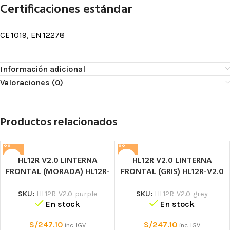
Certificaciones estándar
CE 1019, EN 12278
Información adicional
Valoraciones (0)
Productos relacionados
HL12R V2.0 LINTERNA
HL12R V2.0 LINTERNA
FRONTAL (MORADA) HL12R-
FRONTAL (GRIS) HL12R-V2.0
V2.0 Linterna frontal de
Linterna frontal de
seguridad
seguridad
SKU:
HL12R-V2.0-purple
SKU:
HL12R-V2.0-grey
En stock
En stock
S/
247.10
S/
247.10
inc. IGV
inc. IGV