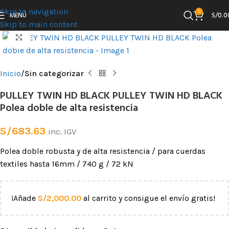
Skip to navigation
0
MENÚ
S/
0.0
Skip to main content
Clic para ampliar
Inicio
Sin categorizar
PULLEY TWIN HD BLACK PULLEY TWIN HD BLACK
Polea doble de alta resistencia
S/
683.63
inc. IGV
Polea doble robusta y de alta resistencia / para cuerdas
textiles hasta 16mm / 740 g / 72 kN
¡Añade
S/
2,000.00
al carrito y consigue el envío gratis!