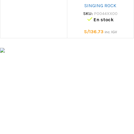
SINGING ROCK
SKU:
P0044XX00
En stock
S/
136.73
inc. IGV
Tienda especializada en equipo de
protección personal contra caidas, rescate,
escalada y montaña. Ofrecemos equipo
técnico de marcas con reconocida calidad
y trayectoria. Contamos con un amplio
stock, disponible inmediatamente
Av. Arequipa 3146 Dpto 402 Lima-San
Isidro, Perú
+51 933 799 054 | +51 933 774 626