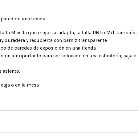
nto
Maillónes
ra arneses
Cintas express
 pared de una tienda.
talla M es la que mejor se adapta, la talla UNI o M/L también
ORES Y
DISPOSITIVOS DE ANCLAJE
ESLINGAS Y ELEM
 duradera y recubierta con barniz transparente
DORES
DE AMARRE
Chapas placas y pernos
ipo de paredes de exposición en una tienda
 de mano
Anillas cosidas
rsión autoportante para ser colocado en una estantería, caja 
Puntos de anclaje móviles
de pecho
Eslingas de alta resis
Cables de acero
 asiento.
e pie
Cintas regulables
Placas multianclajes
para sistemas
Elementos de amarre
 caja o en la mesa
Giratorios
Prusiks
Dispositivos de
posicionamiento
Cintas por metro