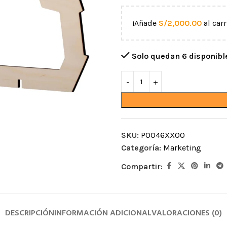
¡Añade
S/
2,000.00
al carr
Solo quedan 6 disponibl
CUERDAS
MOSQUETONES Y
CONECTORES
SKU:
P0046XX00
acceso por
Semiestáticas
Categoría:
Marketing
Mosquetones de alum
Dinámicas
Compartir:
aída
Mosquetones de acer
Cordinos
iento
Mosquetones por for
Protectores para cuerda
ntos
Ganchos
Accesorios para cuerdas
DESCRIPCIÓN
INFORMACIÓN ADICIONAL
VALORACIONES (0)
Anillos