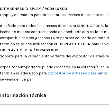
posicionamie
SIT HARNESS DISPLAY / P0044XX00
Accesorios pa
Display de madera para presentar los arneses de asiento en la
diseñado para todos los arneses de cintura SINGING ROCK, la 
BLOQUEAD
hecho de madera contrachapada de abedul de alta calidad muy
ASCENDE
compatible con los ganchos Euro para ser colocado en todo t
Bloqueadores
también se puede utilizar con el
DISPLAY HOLDER
para la ve
Bloqueadores 
DISPLAY HOLDER / P0046XX00
Soporte para la versión autoportante del expositor de arnés de
Bloqueadores d
Bloqueadores 
expositor autoportante puede colocarse en la estantería, en la
de tracción
también es adecuado para
Expositor de arneses para niños
Pedales
se vende en un par
Información técnica