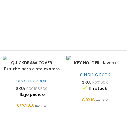
QUICKDRAW COVER
KEY HOLDER Llavero
Estuche para cinta express
SINGING ROCK
SINGING ROCK
SKU:
P99100X
En stock
SKU:
P0016BB00
Bajo pedido
S/
9.16
inc. IGV
S/
22.83
inc. IGV