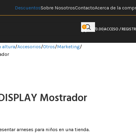
Descuentos
Sobre Nosotros
Contacto
Acerca de la comp
0
S/
0.00
ACCESO / REGIST
 altura
Accesorios
Otros
Marketing
ador
DISPLAY Mostrador
sentar arneses para niños en una tienda.