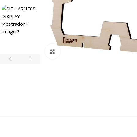
Clic para ampliar
ARNESES
Arneses para 
cuerda
Arneses antic
Arneses de as
Silletas y Asie
Cinturones de