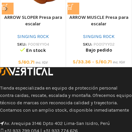
ARROW SLOPER Presa para
ARROW MUSCLE Presa para
escalar
escalar
SINGING ROCK
SINGING ROCK
SKU:
P0018YY04
SKU:
P0017YY02
Bajo pedido
En stock
S/
33.36
–
S/
60.71
S/
60.71
inc. IGV
inc. IGV
Tienda especializada en equipo de protección personal
contra caidas, rescate, escalada y montaña. Ofrecemos equipo
técnico de marcas con reconocida calidad y trayectoria.
Contamos con un amplio stock, disponible inmediatamente
Av. Arequipa 3146 Dpto 402 Lima-San Isidro, Perú
+51 933 799 054 | +51 933 774 626