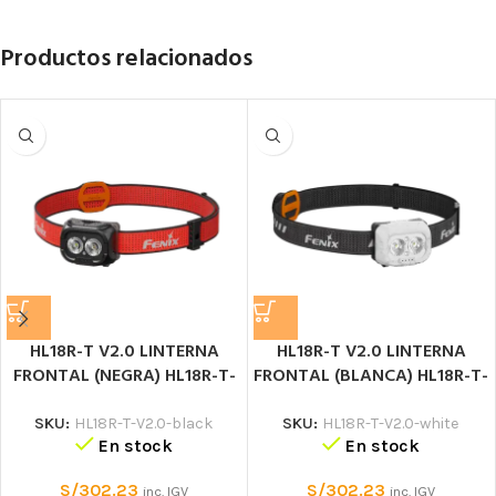
Productos relacionados
HL18R-T V2.0 LINTERNA
HL18R-T V2.0 LINTERNA
FRONTAL (NEGRA) HL18R-T-
FRONTAL (BLANCA) HL18R-T-
V2.0 Linterna frontal de
V2.0 Linterna frontal de
seguridad
seguridad
SKU:
HL18R-T-V2.0-black
SKU:
HL18R-T-V2.0-white
En stock
En stock
S/
302.23
S/
302.23
inc. IGV
inc. IGV