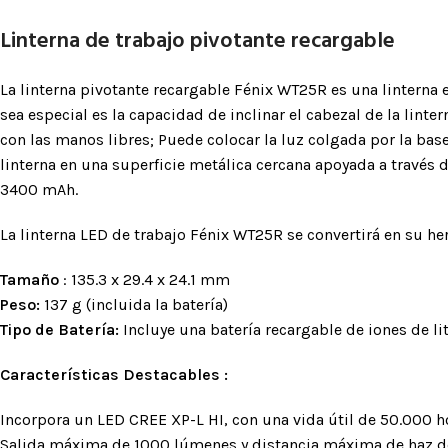
posicionamiento
Linterna de trabajo pivotante recargable
Accesorios para arneses
La linterna pivotante recargable Fénix WT25R es una linterna
BLOQUEADORES Y
DIS
sea especial es la capacidad de inclinar el cabezal de la lint
ASCENDEDORES
con las manos libres; Puede colocar la luz colgada por la base 
Chapas 
linterna en una superficie metálica cercana apoyada a través 
Bloqueadores de mano
Puntos 
3400 mAh.
Bloqueadores de pecho
Cables 
Bloqueadores de pie
La linterna LED de trabajo Fénix WT25R se convertirá en su he
Placas 
Bloqueadores para sistemas
Tamaño
: 135.3 x 29.4 x 24.1 mm
Giratori
de tracción
Peso:
137 g (incluida la batería)
Pedales
Tipo de Batería:
Incluye una batería recargable de iones de l
Características Destacables :
Incorpora un LED CREE XP-L HI, con una vida útil de 50.000 h
Salida máxima de 1000 lúmenes y distancia máxima de haz d