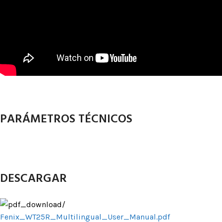
PARÁMETROS TÉCNICOS
DESCARGAR
Fenix_WT25R_Multilingual_User_Manual.pdf