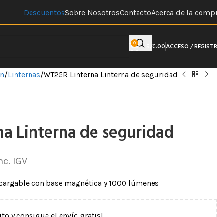
Descuentos
Sobre Nosotros
Contacto
Acerca de la comp
0
S/
0.00
ACCESO / REGIST
ón
Linternas
WT25R Linterna Linterna de seguridad
a Linterna de seguridad
nc. IGV
ecargable con base magnética y 1000 lúmenes
ito y consigue el envío gratis!