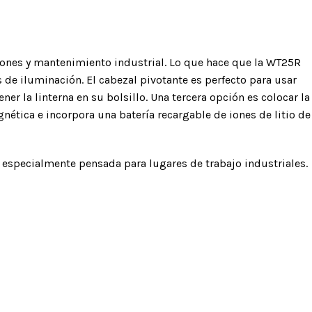
ciones y mantenimiento industrial. Lo que hace que la WT25R
ADORES Y
ACCESORIOS
s de iluminación. El cabezal pivotante es perfecto para usar
S
ner la linterna en su bolsillo. Una tercera opción es colocar la
Bolsas y mochilas
ética e incorpora una batería recargable de iones de litio de
e energía
Portaherramientas
izantes
Ropa y calzado
rretráctiles
ta especialmente pensada para lugares de trabajo industriales.
Cuchillos
Botiquines de primeros
auxilios
Otros