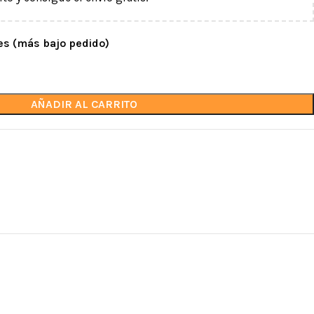
es (más bajo pedido)
AÑADIR AL CARRITO
DESCENSORES Y
POLEAS
ASEGURADORES
ajo
Poleas simples
Con bloqueo automático
vos
Poleas dobles
Con frenado manual
ulares y
Poleas de desplazamie
Poleas con bloqueado
a cascos
Poleas giratorias