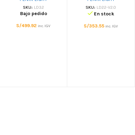
SKU:
LD32
SKU:
LD22-V2.0
Bajo pedido
En stock
S/
499.92
S/
353.55
inc. IGV
inc. IGV
CLIENTES
Mi cuenta
Seguimiento de pedido
e Envío
B2B – Ventas Corporativas