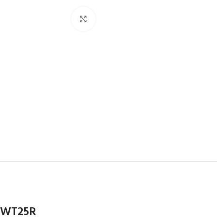
Clic para ampliar
ARNESES
CUE
Arneses para acceso por
Semiest
cuerda
Dinámi
Arneses anticaída
Cordino
Arneses de asiento
Protect
Silletas y Asientos
Accesor
WT25R
Cinturones de