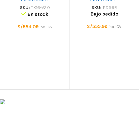
SKU:
TK16-V2.0
SKU:
PD36R
Bajo pedido
En stock
S/
555.99
S/
554.09
inc. IGV
inc. IGV
Tienda especializada en equipo de
protección personal contra caidas, rescate,
escalada y montaña. Ofrecemos equipo