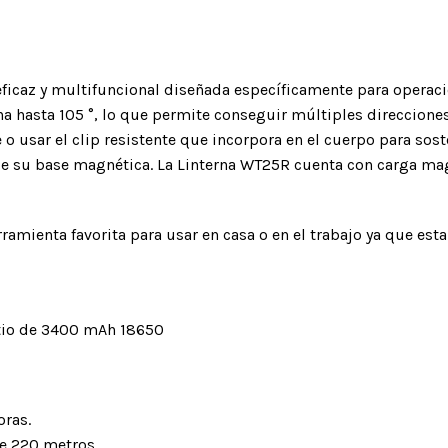
Maillónes
Cintas express
 eficaz y multifuncional diseñada específicamente para opera
POSITIVOS DE ANCLAJE
ESLINGAS Y ELEMENTOS
AMORTIGU
erna hasta 105 °, lo que permite conseguir múltiples direccione
DE AMARRE
ANTICAÍDA
o usar el clip resistente que incorpora en el cuerpo para soste
placas y pernos
de su base magnética. La Linterna WT25R cuenta con carga magn
Anillas cosidas
Absorbedores d
de anclaje móviles
Eslingas de alta resistencia
Anticaidas desl
de acero
Cintas regulables
Anticaídas auto
rramienta favorita para usar en casa o en el trabajo ya que es
multianclajes
Elementos de amarre
os
Prusiks
itio de 3400 mAh 18650
Dispositivos de
posicionamiento
Cintas por metro
oras.
e 220 metros.