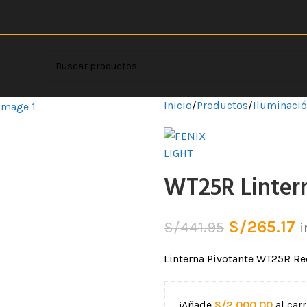
Inicio
Productos
Iluminaci
WT25R Lintern
S/
265.17
S/
441.95
i
Linterna Pivotante WT25R R
¡Añade
S/
2,000.00
al carr