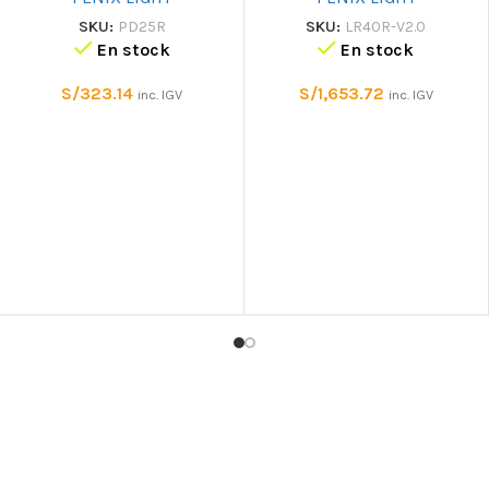
SKU:
PD25R
SKU:
LR40R-V2.0
En stock
En stock
S/
323.14
S/
1,653.72
inc. IGV
inc. IGV
NOSOTROS
Sobre Nosotros
Servicios
Formas de Pago y Políticas d