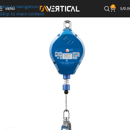
Skip to navigation
0
MENÚ
S/
0.0
Skip to main content