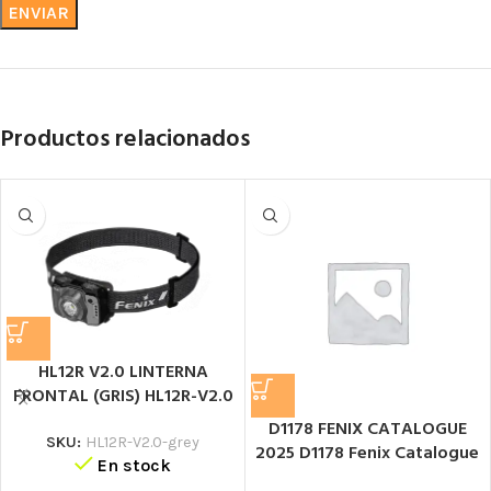
Productos relacionados
HL12R V2.0 LINTERNA
FRONTAL (GRIS) HL12R-V2.0
Linterna frontal de
D1178 FENIX CATALOGUE
seguridad
SKU:
HL12R-V2.0-grey
2025 D1178 Fenix Catalogue
En stock
2025 Catálogo