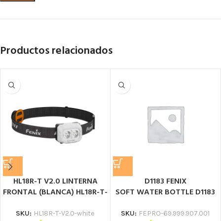
Productos relacionados
HL18R-T V2.0 LINTERNA
D1183 FENIX
FRONTAL (BLANCA) HL18R-T-
SOFT WATER BOTTLE D1183
V2.0 Linterna frontal de
Fenix soft water bottle
seguridad
Botella suave
SKU:
HL18R-T-V2.0-white
SKU:
FEPRO-69.999.907.001