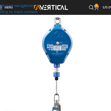
Skip to navigation
0
MENÚ
S/
0.0
Skip to main content