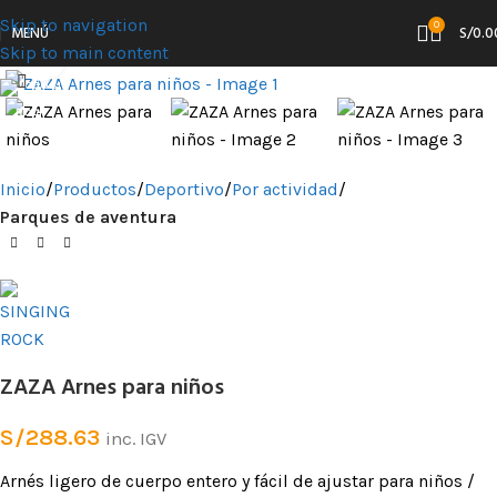
Skip to navigation
0
MENÚ
S/
0.0
Skip to main content
Clic para ampliar
Inicio
Productos
Deportivo
Por actividad
Parques de aventura
ZAZA Arnes para niños
S/
288.63
inc. IGV
Arnés ligero de cuerpo entero y fácil de ajustar para niños /