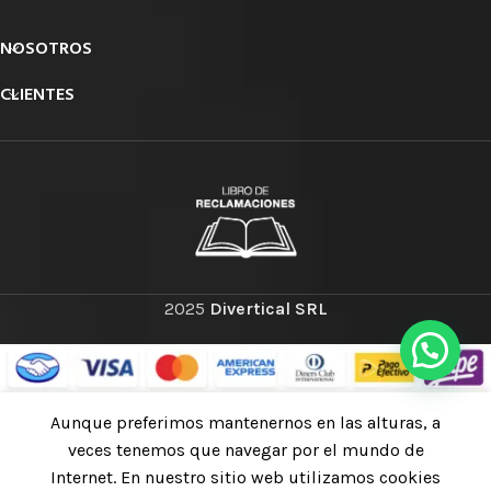
NOSOTROS
CLIENTES
2025
Divertical SRL
Aunque preferimos mantenernos en las alturas, a
SELECCIONAR
Chalk bag MOUNTAINS red
veces tenemos que navegar por el mundo de
S/
86.55
Bolsa de magnesio
OPCIONES
inc. IGV
Internet. En nuestro sitio web utilizamos cookies
Tienda
Mi cuenta