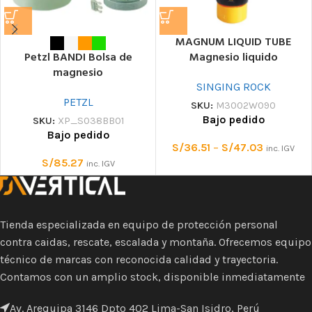
MAGNUM LIQUID TUBE
Magnesio liquido
Petzl BANDI Bolsa de
magnesio
SINGING ROCK
PETZL
SKU:
M3002W090
Bajo pedido
SKU:
XP_S038BB01
Bajo pedido
S/
36.51
–
S/
47.03
inc. IGV
S/
85.27
inc. IGV
Tienda especializada en equipo de protección personal
contra caidas, rescate, escalada y montaña. Ofrecemos equipo
técnico de marcas con reconocida calidad y trayectoria.
Contamos con un amplio stock, disponible inmediatamente
Av. Arequipa 3146 Dpto 402 Lima-San Isidro, Perú