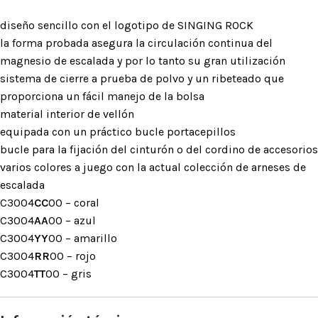
diseño sencillo con el logotipo de SINGING ROCK
la forma probada asegura la circulación continua del
magnesio de escalada y por lo tanto su gran utilización
sistema de cierre a prueba de polvo y un ribeteado que
proporciona un fácil manejo de la bolsa
material interior de vellón
equipada con un práctico bucle portacepillos
bucle para la fijación del cinturón o del cordino de accesorios
varios colores a juego con la actual colección de arneses de
escalada
C3004
CC
00 – coral
C3004
AA
00 – azul
C3004
YY
00 – amarillo
C3004
RR
00 – rojo
C3004
TT
00 – gris