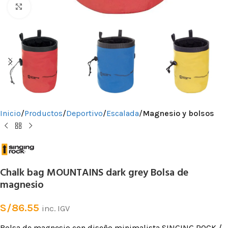
Clic para ampliar
Inicio
Productos
Deportivo
Escalada
Magnesio y bolsos
Chalk bag MOUNTAINS dark grey Bolsa de
magnesio
S/
86.55
inc. IGV
Bolsa de magnesio con diseño minimalista SINGING ROCK /