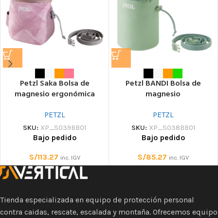
Petzl Saka Bolsa de
Petzl BANDI Bolsa de
magnesio ergonómica
magnesio
PETZL
PETZL
SKU:
XP_S039BB01
SKU:
XP_S038BB01
Bajo pedido
Bajo pedido
S/
113.27
S/
85.27
inc. IGV
inc. IGV
Tienda especializada en equipo de protección personal
contra caidas, rescate, escalada y montaña. Ofrecemos equipo